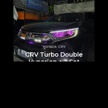
HONDA CRV
CRV Turbo Double
Hyperion + 2 Set
Mini Projie Super
Terang