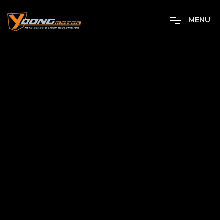
M
E
N
U