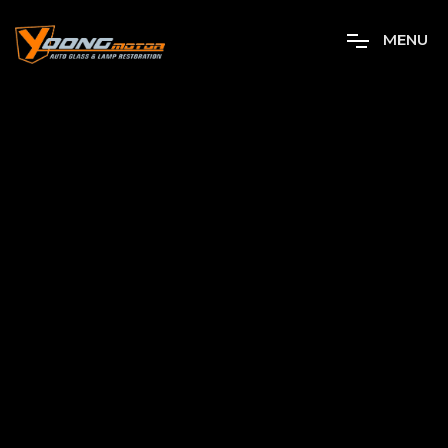
M
E
N
U