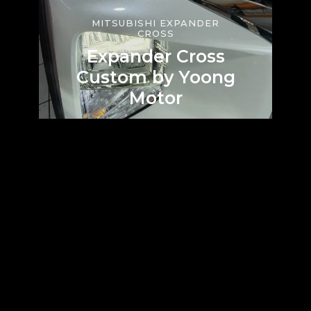
MITSUBISHI EXPANDER
CROSS
Expander Cross
Custom by Yoong
Motor