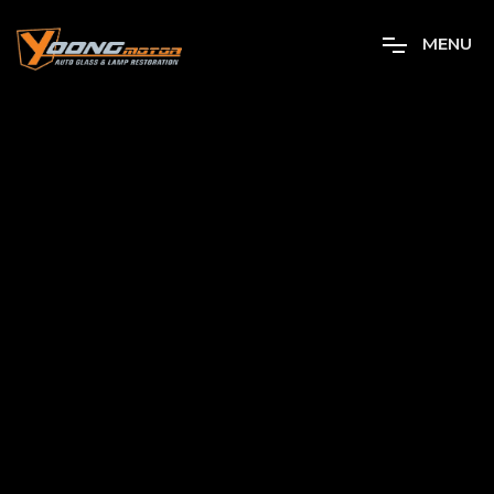
M
E
N
U