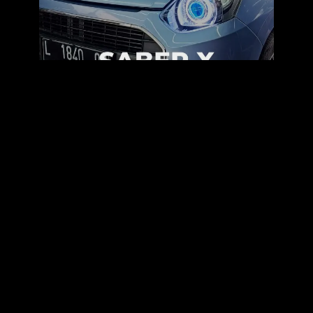
DAIHATSU AYLA
Ayla Saber X
Hyperion
LIHAT INSTAGRAM
© 2020 - 2026 YOONG MOTOR INDONESIA. WEBSITE IS