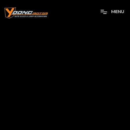
M
E
N
U