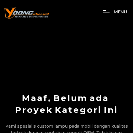
M
E
N
U
Maaf,
Belum
ada
Proyek
Kategori
Ini
Kami spesialis custom lampu pada mobil dengan kualitas
terbaik dengan sentuhan seperti OEM. Tidak hanya