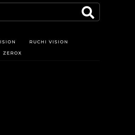
ISION
RUCHI VISION
ZEROX
TANG OSRAM
NTANG SLIM