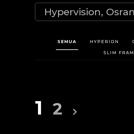
SEMUA
HYPERION
SLIM FRAM
TENTAN
HYPERIO
TENTANG S
INDUSTRI
1
2
TENTANG 
HYPERVIS
TENTANG R