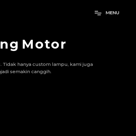
M
E
N
U
ong
Motor
. Tidak hanya custom lampu, kami juga
jadi semakin canggih.