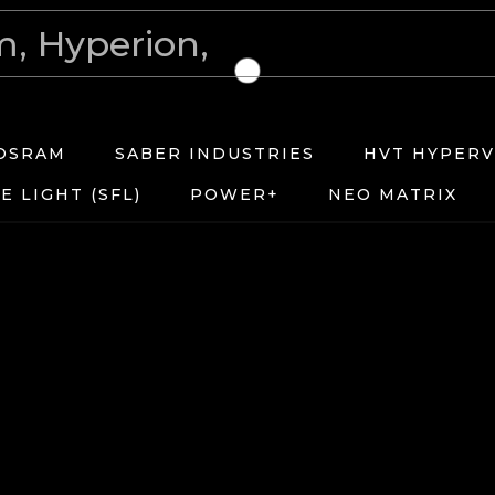
OSRAM
SABER INDUSTRIES
HVT HYPERV
E LIGHT (SFL)
POWER+
NEO MATRIX
G
N
ABER
ES
HVT
ION
UCHI
TEN
TE