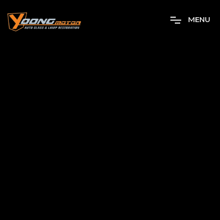
M
E
N
U