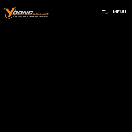
M
E
N
U