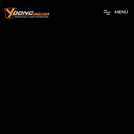
M
E
N
U