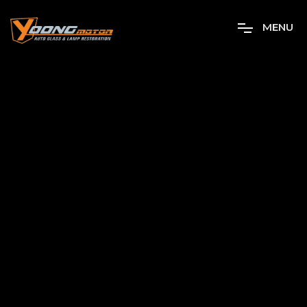
M
E
N
U